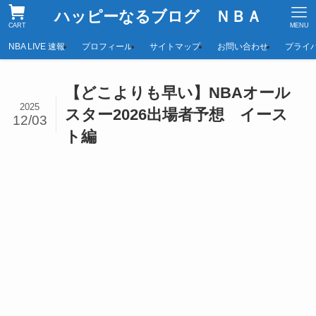
ハッピーなるブログ ＮＢＡ
CART
MENU
NBA LIVE 速報
プロフィール
サイトマップ
お問い合わせ
プライ
【どこよりも早い】NBAオール
2025
スター2026出場者予想 イース
12/03
ト編