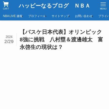
ハッピーなるブログ ＮＢＡ
CART
MENU
NBA LIVE 速報
プロフィール
サイトマップ
お問い合わせ
プライ
【バスケ日本代表】オリンピック
2024
8強に挑戦 八村塁＆渡邊雄太 富
2/29
永啓生の現状は？