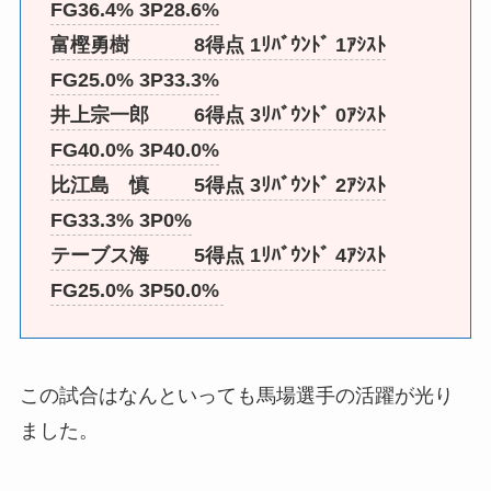
FG36.4% 3P28.6%
富樫勇樹 8得点 1ﾘﾊﾞｳﾝﾄﾞ 1ｱｼｽﾄ
FG25.0% 3P33.3%
井上宗一郎 6得点 3ﾘﾊﾞｳﾝﾄﾞ 0ｱｼｽﾄ
FG40.0% 3P40.0%
比江島 慎 5得点 3ﾘﾊﾞｳﾝﾄﾞ 2ｱｼｽﾄ
FG33.3% 3P0%
テーブス海 5得点 1ﾘﾊﾞｳﾝﾄﾞ 4ｱｼｽﾄ
FG25.0% 3P50.0%
この試合はなんといっても馬場選手の活躍が光り
ました。