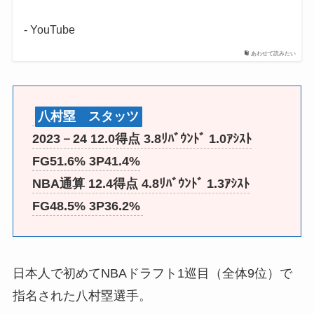
- YouTube
あわせて読みたい
八村塁 スタッツ
2023－24 12.0得点 3.8ﾘﾊﾞｳﾝﾄﾞ 1.0ｱｼｽﾄ
FG51.6% 3P41.4%
NBA通算 12.4得点 4.8ﾘﾊﾞｳﾝﾄﾞ 1.3ｱｼｽﾄ
FG48.5% 3P36.2%
日本人で初めてNBAドラフト1巡目（全体9位）で
指名された八村塁選手。