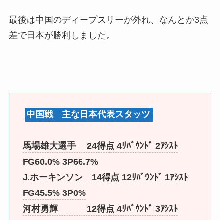
最後は中国のディープスリーが外れ、なんとか3点
差で日本が勝利しました。
中国戦 主な日本代表スタッツ
馬場雄大選手 24得点 4ﾘﾊﾞｳﾝﾄﾞ 2ｱｼｽﾄ
FG60.0% 3P66.7%
J.ホーキンソン 14得点 12ﾘﾊﾞｳﾝﾄﾞ 1ｱｼｽﾄ
FG45.5% 3P0%
河村勇輝 12得点 4ﾘﾊﾞｳﾝﾄﾞ 3ｱｼｽﾄ