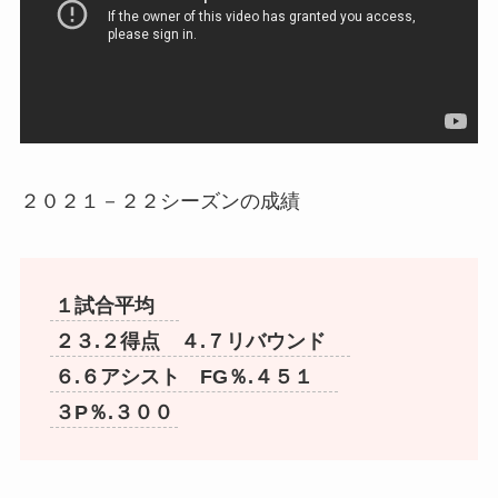
２０２１－２２シーズンの成績
１試合平均
２３.２得点 ４.７リバウンド
６.６アシスト FG％.４５１
３P％.３００