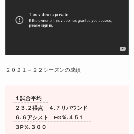
２０２１－２２シーズンの成績
１試合平均
２３.２得点 ４.７リバウンド
６.６アシスト FG％.４５１
３P％.３００