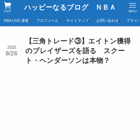
ハッピーなるブログ ＮＢＡ
CART
MENU
NBA LIVE 速報
プロフィール
サイトマップ
お問い合わせ
プライ
【三角トレード③】エイトン獲得
2025
のブレイザーズを語る スクー
8/26
ト・ヘンダーソンは本物？